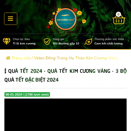
0
Chọn lọc theo
Hàng giả
Thượng
Tỉ lệ kim cương
Bồi thường gấp 10
Cam k
Trang chủ
/
Video Đông Trùng Hạ Thảo Kim Cương Vàng
QUÀ TẾT 2024 - QUÀ TẾT KIM CƯƠNG VÀNG - 3 BỘ
QUÀ TẾT ĐẶC BIỆT 2024
06-01-2024 / (1766 lượt xem)