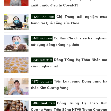
xuất thuốc điều trị Covid-19
Chị Trang trải nghiệm mua
3429 lượt xem
hàng tại Quà Tặng sức khỏe
Cô Kim Chi chia sẻ trải nghiệm
3448 lượt xem
sử dụng đông trùng hạ thảo
Đông Trùng Hạ Thảo Nhân tạo
3838 lượt xem
công nghệ nhật
Tiến Luật cùng Đông trùng hạ
4877 lượt xem
thảo Kim Cương Vàng
Đông Trung Hạ Thảo Kim
5404 lượt xem
Cương Vàng Trên Sóng HTV9 Trong Chương