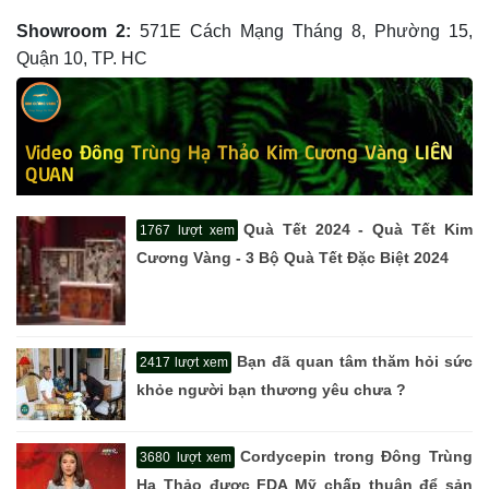
Showroom 2:
571E Cách Mạng Tháng 8, Phường 15,
Quận 10, TP. HC
Video Đông Trùng Hạ Thảo Kim Cương Vàng LIÊN
QUAN
Quà Tết 2024 - Quà Tết Kim
1767 lượt xem
Cương Vàng - 3 Bộ Quà Tết Đặc Biệt 2024
Bạn đã quan tâm thăm hỏi sức
2417 lượt xem
khỏe người bạn thương yêu chưa ?
Cordycepin trong Đông Trùng
3680 lượt xem
Hạ Thảo được FDA Mỹ chấp thuận để sản