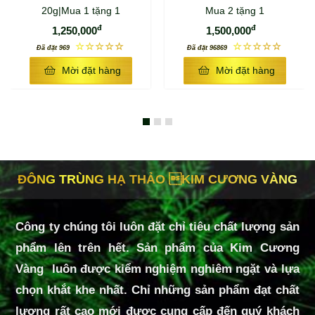
20g|Mua 1 tặng 1
Mua 2 tặng 1
đ
đ
1,250,000
1,500,000
☆☆☆☆☆
☆☆☆☆☆
Đã đặt 969
Đã đặt 96869
Mời đặt hàng
Mời đặt hàng
ĐÔNG TRÙNG HẠ THẢO KIM CƯƠNG VÀNG
Công ty chúng tôi luôn đặt chỉ tiêu chất lượng sản
phẩm lên trên hết. Sản phẩm của Kim Cương
Vàng luôn được kiểm nghiệm nghiêm ngặt và lựa
chọn khắt khe nhất. Chỉ những sản phẩm đạt chất
lượng rất cao mới được cung cấp đến quý khách