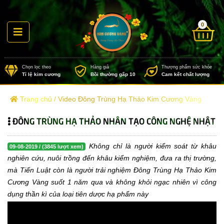
0
Chọn lọc theo
Hàng giả
Thượng
Tỉ lệ kim cương
Bồi thường gấp 10
Cam k
Trang chủ
/
Video Đông Trùng Hạ Thảo Kim Cương Vàng
ĐÔNG TRÙNG HẠ THẢO NHÂN TẠO CÔNG NGHỆ NHẬT
Không chỉ là người kiểm soát từ khâu
09-08-2019 / (3845 lượt xem)
nghiên cứu, nuôi trồng đến khâu kiểm nghiệm, đưa ra thị trường,
mà Tiến Luật còn là người trải nghiệm Đông Trùng Hạ Thảo Kim
Cương Vàng suốt 1 năm qua và không khỏi ngạc nhiên vì công
dụng thần kì của loại tiên dược hạ phẩm này