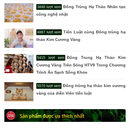
Đông Trùng Hạ Thảo Nhân tạo
3846 lượt xem
công nghệ nhật
Tiến Luật cùng Đông trùng hạ
4887 lượt xem
thảo Kim Cương Vàng
Đông Trung Hạ Thảo Kim
5415 lượt xem
Cương Vàng Trên Sóng HTV9 Trong Chương
Trình Ăn Sạch Sống Khỏe
Đông trùng hạ thảo kim cương
5570 lượt xem
vàng của diễn Viên tiến luật
Sản phẩm được ưa thích nhất