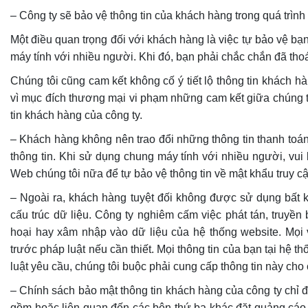
– Công ty sẽ bảo vệ thông tin của khách hàng trong quá trìn
Một điều quan trọng đối với khách hàng là việc tự bảo vệ bạ
máy tính với nhiều người. Khi đó, bạn phải chắc chắn đã thoá
Chúng tôi cũng cam kết không cố ‎‎ý tiết lộ thông tin khách 
vì mục đích thương mại vi phạm những cam kết giữa chúng t
tin khách hàng của công ty.
– Khách hàng không nên trao đổi những thông tin thanh toán,
thông tin. Khi sử dụng chung máy tính với nhiều người, vui 
Web chúng tôi nữa để tự bảo vệ thông tin về mật khẩu truy c
– Ngoài ra, khách hàng tuyệt đối không được sử dụng bất k
cấu trúc dữ liệu. Công ty nghiêm cấm việc phát tán, truyền
hoại hay xâm nhập vào dữ liệu của hệ thống website. Mọi v
trước pháp luật nếu cần thiết. Mọi thông tin của bạn tại hệ
luật yêu cầu, chúng tôi buộc phải cung cấp thông tin này cho
– Chính sách bảo mật thông tin khách hàng của công ty chỉ 
gồm hoặc liên quan đến các bên thứ ba khác đặt quảng cáo h