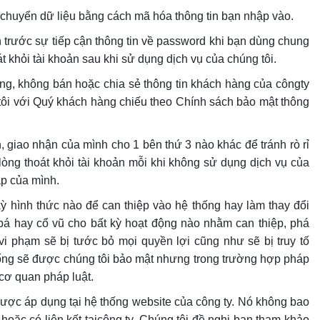
h chuyển dữ liệu bằng cách mã hóa thông tin bạn nhập vào.
n trước sự tiếp cận thông tin về password khi bạn dùng chung
t khỏi tài khoản sau khi sử dụng dịch vụ của chúng tôi.
hàng, không bán hoặc chia sẻ thông tin khách hàng của côngty
ôi với Qu‎ý khách hàng chiếu theo Chính sách bảo mật thông
 giao nhận của mình cho 1 bên thứ 3 nào khác để tránh rò rỉ
lòng thoát khỏi tài khoản mỗi khi không sử dụng dịch vụ của
ập của mình.
ỳ hình thức nào để can thiệp vào hệ thống hay làm thay đổi
 bá hay cổ vũ cho bất kỳ hoạt động nào nhằm can thiệp, phá
i phạm sẽ bị tước bỏ mọi quyền lợi cũng như sẽ bị truy tố
 thống sẽ được chúng tôi bảo mật nhưng trong trường hợp pháp
 cơ quan pháp luật.
được áp dụng tại hệ thống website của công ty. Nó không bao
oặc có liên kết tạicông ty. Chúng tôi đề nghị bạn tham khảo