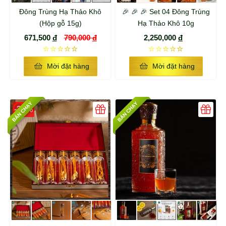
Đông Trùng Hạ Thảo Khô
🎉 🎉 🎉 Set 04 Đông Trùng
(Hộp gỗ 15g)
Hạ Thảo Khô 10g
671,500
đ
790,000
đ
2,250,000
đ
☆☆☆☆☆
☆☆☆☆☆
Mời đặt hàng
Mời đặt hàng
BÁN CHẠY
BÁN CHẠY
-30%