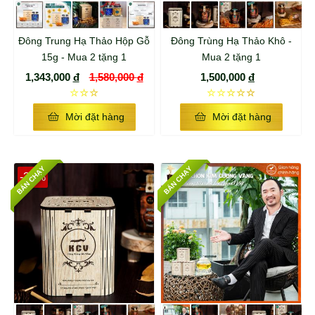
Đông Trung Hạ Thảo Hộp Gỗ
Đông Trùng Hạ Thảo Khô -
15g - Mua 2 tặng 1
Mua 2 tặng 1
1,343,000
đ
1,580,000
đ
1,500,000
đ
☆☆☆
☆☆☆☆☆
Mời đặt hàng
Mời đặt hàng
BÁN CHẠY
BÁN CHẠY
-35%