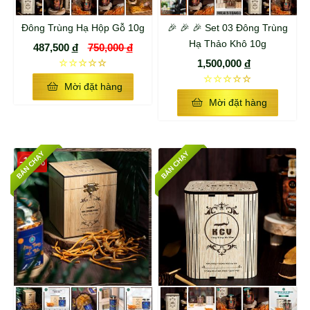
Đông Trùng Hạ Hộp Gỗ 10g
🎉 🎉 🎉 Set 03 Đông Trùng
Hạ Thảo Khô 10g
487,500
đ
750,000
đ
☆☆☆☆☆
1,500,000
đ
☆☆☆☆☆
Mời đặt hàng
Mời đặt hàng
BÁN CHẠY
BÁN CHẠY
-15%