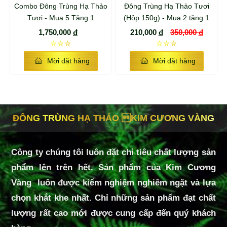
Combo Đông Trùng Hạ Thảo
Đông Trùng Hạ Thảo Tươi
Tươi - Mua 5 Tặng 1
(Hộp 150g) - Mua 2 tặng 1
1,750,000
đ
210,000
đ
350,000
đ
☆☆☆
☆☆☆
Mời đặt hàng
Mời đặt hàng
ĐÔNG TRÙNG HẠ THẢO KIM CƯƠNG VÀNG
Công ty chúng tôi luôn đặt chỉ tiêu chất lượng sản
phẩm lên trên hết. Sản phẩm của Kim Cương
Vàng luôn được kiểm nghiệm nghiêm ngặt và lựa
chọn khắt khe nhất. Chỉ những sản phẩm đạt chất
lượng rất cao mới được cung cấp đến quý khách