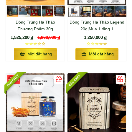
Đông Trùng Hạ Thảo
Đông Trùng Hạ Thảo Legend
Thượng Phẩm 30g
20g|Mua 1 tặng 1
1,525,200
đ
1,860,000
đ
1,250,000
đ
☆☆☆☆☆
☆☆☆☆☆
Mời đặt hàng
Mời đặt hàng
BÁN CHẠY
BÁN CHẠY
-15%