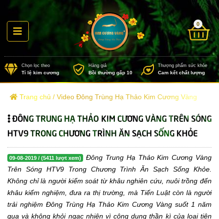
0
Chọn lọc theo
Hàng giả
Thượng
Tỉ lệ kim cương
Bồi thường gấp 10
Cam k
Trang chủ
/
Video Đông Trùng Hạ Thảo Kim Cương Vàng
ĐÔNG TRUNG HẠ THẢO KIM CƯƠNG VÀNG TRÊN SÓNG
HTV9 TRONG CHƯƠNG TRÌNH ĂN SẠCH SỐNG KHỎE
Đông Trung Hạ Thảo Kim Cương Vàng
09-08-2019 / (5411 lượt xem)
Trên Sóng HTV9 Trong Chương Trình Ăn Sạch Sống Khỏe.
Không chỉ là người kiểm soát từ khâu nghiên cứu, nuôi trồng đến
khâu kiểm nghiệm, đưa ra thị trường, mà Tiến Luật còn là người
trải nghiệm Đông Trùng Hạ Thảo Kim Cương Vàng suốt 1 năm
qua và không khỏi ngạc nhiên vì công dụng thần kì của loại tiên