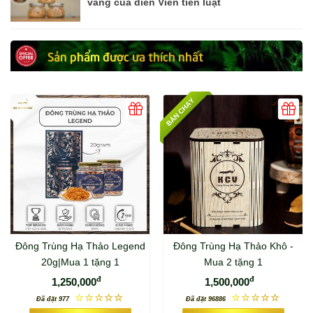
vàng của diễn Viên tiến luật
Sản phẩm được ưa thích nhất
BÁN CHẠY
Đông Trùng Hạ Thảo Legend
Đông Trùng Hạ Thảo Khô -
20g|Mua 1 tặng 1
Mua 2 tặng 1
đ
đ
1,250,000
1,500,000
☆☆☆☆☆
☆☆☆☆☆
Đã đặt 977
Đã đặt 96886