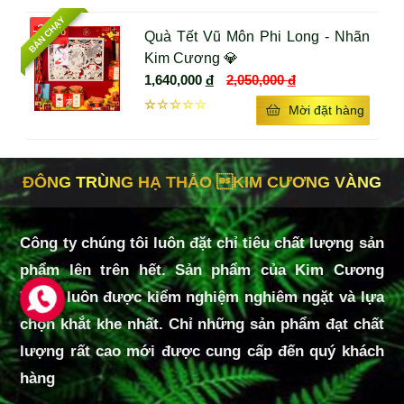
Thay đổi sản phẩm bên trong phù hợp với sở thích, nhu 
BÁN CHẠY
-20%
cầu.
Quà Tết Vũ Môn Phi Long - Nhãn
Thiết kế quà tặng phù hợp với ngân sách khách hàng giúp 
Kim Cương 💎
tối ưu chi phí, tối đa giá trị.
1,640,000
đ
2,050,000
đ
☆☆☆☆☆
Mời đặt hàng
Chiết khấu cao và cực nhiều ưu đãi dành cho khách hàng đặt 
hàng với số lượng lớn.
ĐÔNG TRÙNG HẠ THẢO KIM CƯƠNG VÀNG
🎉LIÊN HỆ ĐẶT QUÀ TẶNG 2025 - QUÀ
TẶNG KIM CƯƠNG VÀNG
Công ty chúng tôi luôn đặt chỉ tiêu chất lượng sản
Hotline: 1800234563 hoặc 1800272758
phẩm lên trên hết. Sản phẩm của Kim Cương
Hoặc mua trực tiếp tại cửa hàng: 571E Cách Mạng
Vàng luôn được kiểm nghiệm nghiêm ngặt và lựa
Tháng 8, Phường 15, Quận 10, TP. HCM
chọn khắt khe nhất. Chỉ những sản phẩm đạt chất
lượng rất cao mới được cung cấp đến quý khách
hàng