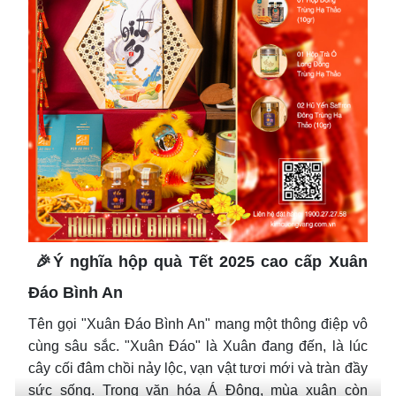
THÔNG TIN SẢN PHẨM
CHÍNH SÁCH BÁN HÀNG
🎉Ý nghĩa hộp quà Tết 2025 cao cấp Xuân
Đáo Bình An
Tên gọi "Xuân Đáo Bình An" mang một thông điệp vô
cùng sâu sắc. "Xuân Đáo" là Xuân đang đến, là lúc
cây cối đâm chồi nảy lộc, vạn vật tươi mới và tràn đầy
sức sống. Trong văn hóa Á Đông, mùa xuân còn