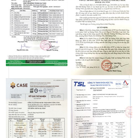
và chất liệu gỗ thông cao cấp, tượng trưng cho sự
vững chắc và trường tồn, cùng với chúc mừng với
câu chúc “Bình An" mang đến sự bình yên và may
mắn cho khởi đầu mới. Thiệp chúc mừng với cảnh
sắc thiên nhiên, gợi nhớ đến không khí tươi vui của
ngày Tết. Những đường nét mềm mại cùng cách bố
trí hình ảnh hài hòa tạo nên sự sang trọng, thanh
thoát, và đậm chất văn hóa Á Đông.
🎉Thành phần quà tặng sức khỏe cao cấp
Xuân Đáo Bình An không chỉ ấn tượng về mặt hình
thức mà còn bởi những món quà bên trong vô cùng
giá trị và bổ dưỡng, với các sản phẩm:
02 Hũ Yến Saffron Đông Trùng Hạ Thảo
(70ml):
Sự kết hợp giữa yến sào - một trong
những thực phẩm bổ dưỡng nhất, và Đông
Trùng Hạ Thảo - "vàng mười" của sức khỏe,
cùng saffron - "vàng đỏ" của dược liệu, tạo nên