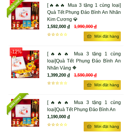
BÁN CHẠY
-20%
[🔥🔥🔥 Mua 3 tặng 1 cùng loại]
Đáo Bình An
Quà Tết Phụng Đáo Bình An Nhãn
Combo quà Tết 2025 Xuân Đáo Bình An bao gồm:
Kim Cương 💎
1,592,000
đ
1,990,000
đ
02 Hũ Yến Saffron Đông Trùng Hạ Thảo (70ml)
☆☆☆☆☆
Mời đặt hàng
01 Hộp Đông Trùng Hạ Thảo (10gr)
01 Hộp Trà Ô Long Hộp Thiếc 12 gói
-12%
[🔥🔥🔥 Mua 3 tặng 1 cùng
loại]Quà Tết Phụng Đáo Bình An
 🎉
KIM CƯƠNG VÀNG – NÂNG TẦM GIÁ TRỊ
Nhãn Vàng 🔶
1,399,200
đ
1,590,000
đ
Kim Cương Vàng cung cấp giải pháp quà tặng cho doanh nghiệp, 
☆☆☆☆☆
Mời đặt hàng
cá nhân nâng tầm thương hiệu:
BÁN CHẠY
Thiết kế nắp hộp theo mẫu: Khắc họa trọn vẹn ý nghĩa 
[🔥🔥🔥 Mua 3 tặng 1 cùng
món quà.
loại]Quà Tết Phụng Đáo Bình An
Khắc logo doanh nghiệp:
1,190,000
đ
Thể hiện đẳng cấp thương hiệu.
☆☆☆☆☆
Mời đặt hàng
Tạo dấu ấn riêng biệt.