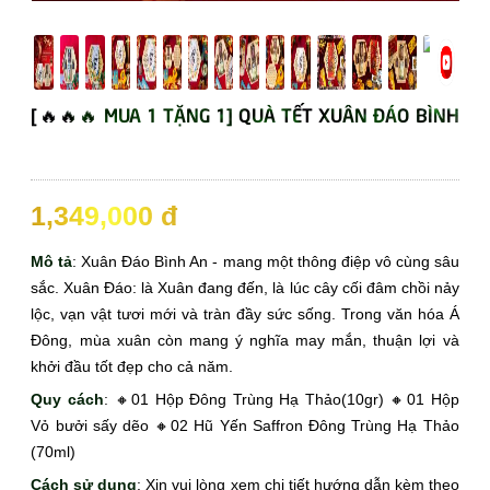
[🔥🔥🔥 MUA 1 TẶNG 1] QUÀ TẾT XUÂN ĐÁO BÌNH
AN
☆☆☆☆
1,349,000 đ
Mô tả
: Xuân Đáo Bình An - mang một thông điệp vô cùng sâu
sắc. Xuân Đáo: là Xuân đang đến, là lúc cây cối đâm chồi nảy
lộc, vạn vật tươi mới và tràn đầy sức sống. Trong văn hóa Á
Đông, mùa xuân còn mang ý nghĩa may mắn, thuận lợi và
khởi đầu tốt đẹp cho cả năm.
Quy cách
: 🔸01 Hộp Đông Trùng Hạ Thảo(10gr) 🔸01 Hộp
Vỏ bưởi sấy dẽo 🔸02 Hũ Yến Saffron Đông Trùng Hạ Thảo
(70ml)
Cách sử dụng
: Xin vui lòng xem chi tiết hướng dẫn kèm theo