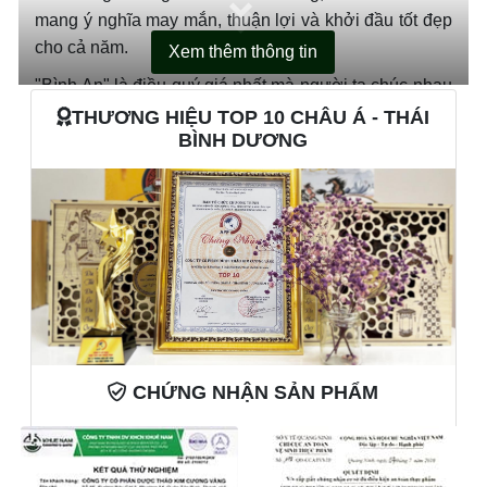
mang ý nghĩa may mắn, thuận lợi và khởi đầu tốt đẹp
cho cả năm.
Xem thêm thông tin
"Bình An" là điều quý giá nhất mà người ta chúc nhau
trong dịp Tết. Một năm mới bình an đồng nghĩa với
THƯƠNG HIỆU TOP 10 CHÂU Á - THÁI
BÌNH DƯƠNG
sức khỏe dồi dào, sự nghiệp thuận buồm xuôi gió, gia
đình hạnh phúc, và cuộc sống viên mãn.
Vì vậy, tên gọi Xuân Đáo Bình An chính là lời chúc khi
mùa xuân đến, mang theo sự may mắn, bình yên và
thịnh vượng cho người nhận. Hộp quà này không chỉ
đơn thuần là một món quà mà còn là biểu tượng của
sự chăm sóc, yêu thương và chúc phúc. Mỗi khi mùa
xuân về, món quà này sẽ thay người tặng gửi lời chúc
đến người nhận với mong muốn một năm mới đầy
CHỨNG NHẬN SẢN PHẨM
thuận lợi, an khang và thịnh vượng.
🎉Thiết kế độc đáo
Hộp quà được thiết kế tinh tế với hình dáng lục giác