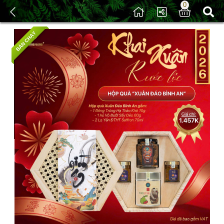
0
/
Sản phẩm
/ Quà Tết Bình Ngọ 2026
BÁN CHẠY