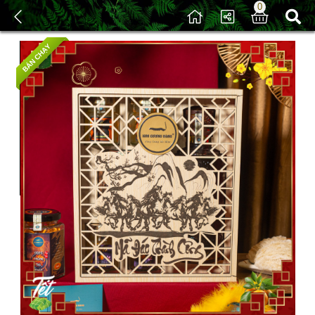
0
/
Sản phẩm
/ Quà Tết Bình Ngọ 2026
BÁN CHẠY