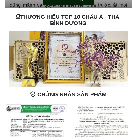
dũng mãnh và quyết tâm tiến lên phía trước, ắt mọi
chuyện sẽ thành công.
THƯƠNG HIỆU TOP 10 CHÂU Á - THÁI
BÌNH DƯƠNG
Hộp quà tặng Mã Đáo Thành Công còn là sự kết hợp
giữa các sản phẩm sức khỏe cao cấp nhà Kim
Cương Vàng. Tặng cho nhau Combo quà tặng Mã
Đáo Thành Công mang một ý nghĩa hết sức đặc biệt,
là trao tặng nhau những câu chúc về một năm mới với
những khởi đầu mới suôn sẻ, một năm an khang,
thịnh vượng, công thành danh toại và một lời chúc
sức khỏe chân thành nhất.
Một món quà không chỉ mang nhiều ý nghĩa sâu sắc
CHỨNG NHẬN SẢN PHẨM
mà còn là một món quà thiết thực, thể hiện được sự
tinh tế và đẳng cấp của người tặng. Rất phù hợp để
tặng quà cho cấp trên, đối tác, đồng nghiệp hoặc
dùng để kính biếu những người thân trong gia đình
trong các dịp quan trọng.
🎉Thông tin Combo quà tặng Mã Đáo Thành