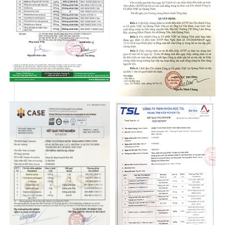
Công
Combo quà tặng tặng Mã Đáo Thành Công bao gồm:
01 Rượu Đông Trùng Hạ Thảo (650ml)
02 Hũ Yến Saffron Đông Trùng Hạ Thảo (70ml)
02 Hũ Yến Đông Trùng Hạ Thảo (70ml)
01 Hộp Đông Trùng Hạ Thảo (10gr)
Rượu Đông Trùng Hạ Thảo
Tặng rượu là một phong tục lâu đời của người Việt
Nam. Rượu được coi là một thức uống cao quý,
tượng trưng cho sự sung túc, phồn vinh và may mắn.
Việc tặng rượu thể hiện tình cảm, sự trân trọng và lời
chúc tốt đẹp của người tặng dành cho người nhận.
Trong quan niệm của người Việt Nam, rượu là một