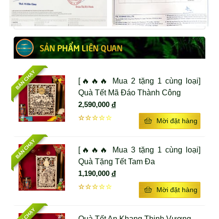
thức uống mang ý nghĩa đặc biệt. Rượu được coi là
“tinh túy của trời đất”, là biểu tượng của sự no đủ, ấm
no. Rượu cũng được coi là thức uống giúp giải tỏa
stress, gắn kết tình cảm gia đình, bạn bè.
SẢN PHẨM LIÊN QUAN
Rượu Đông Trùng Hạ Thảo Kim Cương Vàng được
chiết xuất từ nguồn Đông Trùng Hạ Thảo thượng
BÁN CHẠY
[🔥🔥🔥 Mua 2 tặng 1 cùng loại]
hạng của Kim Cương Vàng. Rượu Đông Trùng Hạ
Quà Tết Mã Đáo Thành Công
Thảo thượng hạng được khử hoàn toàn hai chất độc
2,590,000
đ
Andehit và Methanol để đảm bảo cho sức khỏe,
không gây đau đầu, nóng gan, hại thận.
☆☆☆☆☆
Mời đặt hàng
Rượu Đông Trùng Hạ Thảo có tác dụng:
BÁN CHẠY
[🔥🔥🔥 Mua 3 tặng 1 cùng loại]
Giúp tăng cường sinh lý nam giới
Quà Tặng Tết Tam Đa
Tăng cường hệ miễn dịch
1,190,000
đ
Hỗ trợ điều trị ung thư
☆☆☆☆☆
Mời đặt hàng
Hỗ trợ tăng cường sức khỏe hô hấp
BÁN CHẠY
Quà Tết An Khang Thịnh Vượng