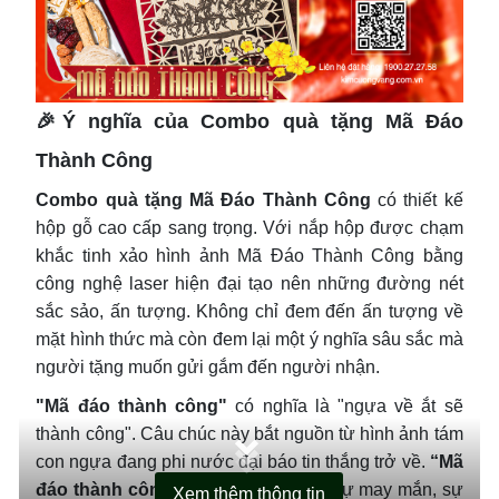
THÔNG TIN SẢN PHẨM
CHÍNH SÁCH BÁN HÀNG
🎉Ý nghĩa của Combo quà tặng Mã Đáo
Thành Công
Combo quà tặng Mã Đáo Thành Công
có thiết kế
hộp gỗ cao cấp sang trọng. Với nắp hộp được chạm
khắc tinh xảo hình ảnh Mã Đáo Thành Công bằng
công nghệ laser hiện đại tạo nên những đường nét
sắc sảo, ấn tượng. Không chỉ đem đến ấn tượng về
mặt hình thức mà còn đem lại một ý nghĩa sâu sắc mà
người tặng muốn gửi gắm đến người nhận.
"Mã đáo thành công"
có nghĩa là "ngựa về ắt sẽ
thành công". Câu chúc này bắt nguồn từ hình ảnh tám
con ngựa đang phi nước đại báo tin thắng trở về.
“Mã
đáo thành công”
mang ý nghĩa của sự may mắn, sự
Xem thêm thông tin