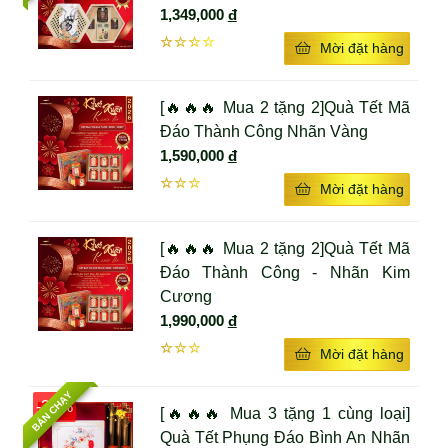
1,349,000
đ
Yến Đông Trùng Hạ Thảo giúp tăng cường sinh
lực, phục hồi sức khỏe.
☆☆☆☆
Mời đặt hàng
Chống suy nhược cơ thể.
[🔥🔥🔥 Mua 2 tặng 2]Quà Tết Mã
Giúp da sáng, tăng sức đàn hồi.
Đáo Thành Công Nhãn Vàng
Tăng cường sinh lý, điều trị yếu sinh lý cho nam
1,590,000
đ
giới.
☆☆☆
Mời đặt hàng
Ổn định hệ thần kinh.
Giảm lượng cholesterol trong máu, giúp ổn định
[🔥🔥🔥 Mua 2 tặng 2]Quà Tết Mã
huyết áp cho người bị cao huyết áp.
Đáo Thành Công - Nhãn Kim
Cương
Tăng khả năng miễn dịch cao, nâng cao sức đề
1,990,000
đ
kháng của cơ thể.
☆☆☆
Mời đặt hàng
Tốt cho người bị bệnh mới ốm dậy hoặc những
người vừa mới phẫu thuật xong.
BÁN CHẠY
-20%
[🔥🔥🔥 Mua 3 tặng 1 cùng loại]
Giúp tinh thần luôn thoải mái, minh mẫn, làm
Quà Tết Phụng Đáo Bình An Nhãn
việc và học tập hiệu quả.