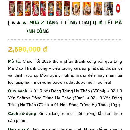
[🔥🔥🔥 MUA 2 TẶNG 1 CÙNG LOẠI] QUÀ TẾT MÃ
ĐÁO THÀNH CÔNG
☆☆☆☆☆
2,590,000 đ
Mô tả
: Chúc Tết 2025 thêm phần thành công với quà tặng
Mã Đáo Thành Công – biểu tượng của sự phát đạt, thuận lợi
và thịnh vượng. Món quà ý nghĩa, mang đến may mắn, tài
lộc, giúp năm mới vững bước và đạt được mọi mục tiêu!
Quy cách
: 🔸01 Rượu Đông Trùng Hạ Thảo (650ml) 🔸02 Hũ
Yến Saffron Đông Trùng Hạ Thảo (70ml) 🔸02 Hũ Yến Đông
Trùng Hạ Thảo (70ml) 🔸01 Hộp Đông Trùng Hạ Thảo (10gr)
Cách sử dụng
: Xin vui lòng xem chi tiết hướng dẫn kèm theo
sản phẩm
Bảo quản:
Bảo quản nơi thoáng mát, không để ánh sáng