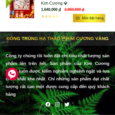
Kim Cương 💎
Hỗ trợ điều tiết đường huyết, kiểm soát bệnh
1,640,000
đ
2,050,000
đ
tiểu đường
☆☆☆☆☆
Mời đặt hàng
Hỗ trợ các bệnh liên quan tim mạch, huyết áp,
suy tim
ĐÔNG TRÙNG HẠ THẢO KIM CƯƠNG VÀNG
Hỗ trợ trị các bệnh liên quan đến gan, xơ gan,
viêm gan
Hỗ trợ trị các bệnh liên quan đến phổi, hô hấp,
Công ty chúng tôi luôn đặt chỉ tiêu chất lượng sản
hen suyễn, viêm phế quản
phẩm lên trên hết. Sản phẩm của Kim Cương
Hỗ trợ tăng cường chức năng sinh lý cho cả
Vàng luôn được kiểm nghiệm nghiêm ngặt và lựa
nam và nữ
chọn khắt khe nhất. Chỉ những sản phẩm đạt chất
Chống mệt mỏi
lượng rất cao mới được cung cấp đến quý khách
hàng
Ứng dụng trong điều trị HIV/AIDS
(Theo báo Sức Khỏe Đời Sống - Cơ Quan Ngôn
Luận Của Bộ Y Tế)