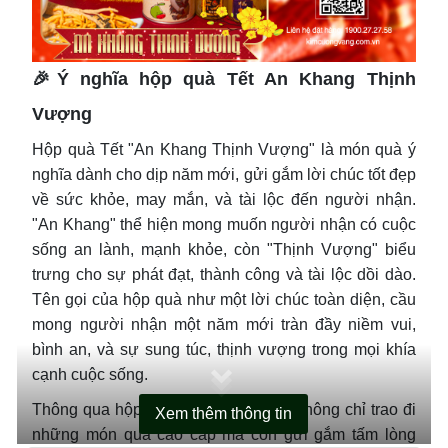
THÔNG TIN SẢN PHẨM
CHÍNH SÁCH BÁN HÀNG
🎉Ý nghĩa hộp quà Tết An Khang Thịnh
Vượng
Hộp quà Tết "An Khang Thịnh Vượng" là món quà ý
nghĩa dành cho dịp năm mới, gửi gắm lời chúc tốt đẹp
về sức khỏe, may mắn, và tài lộc đến người nhận.
"An Khang" thể hiện mong muốn người nhận có cuộc
sống an lành, mạnh khỏe, còn "Thịnh Vượng" biểu
trưng cho sự phát đạt, thành công và tài lộc dồi dào.
Tên gọi của hộp quà như một lời chúc toàn diện, cầu
mong người nhận một năm mới tràn đầy niềm vui,
bình an, và sự sung túc, thịnh vượng trong mọi khía
cạnh cuộc sống.
Thông qua hộp quà này, người tặng không chỉ trao đi
Xem thêm thông tin
những món quà cao cấp mà còn gửi gắm tấm lòng