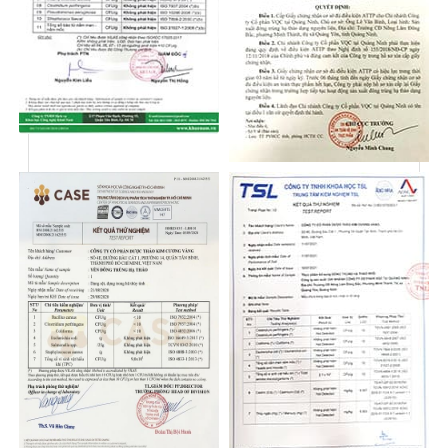
vàng:
Hộp quà “An Khang Thịnh Vượng” không chỉ đẹp mắt
mà còn chứa đựng những sản phẩm tốt cho sức
khỏe, rất phù hợp với xu hướng tặng quà Tết ngày
nay. Mỗi thành phần trong hộp đều được lựa chọn kỹ
lưỡng, mang đến lợi ích sức khỏe lâu dài:
01 Hộp Đông Trùng Hạ Thảo (10g):
Đông
trùng hạ thảo nổi tiếng là một loại thảo dược quý
hiếm, có khả năng tăng cường hệ miễn dịch, cải
thiện sức khỏe tổng thể, hỗ trợ hô hấp và tuần
hoàn máu. Đây là món quà không thể thiếu để
bồi bổ sức khỏe trong dịp Tết.
Đông Trùng Hạ Thảo được xem như một loại "thần
dược" có nhiều công dụng trong việc hỗ trợ điều trị
bệnh và tăng cường sức khỏe:
Hỗ trợ điều trị ung thư.