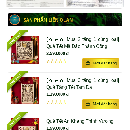
Hỗ trợ chữa các bệnh suy thận, tổn thương
thận.
SẢN PHẨM LIÊN QUAN
Tăng cường hệ miễn dịch.
BÁN CHẠY
Hỗ trợ điều tiết đường huyết, kiểm soát bệnh
[🔥🔥🔥 Mua 2 tặng 1 cùng loại]
tiểu đường.
Quà Tết Mã Đáo Thành Công
2,590,000
đ
Hỗ trợ các bệnh liên quan đến tim mạch, huyết
áp, suy tim.
☆☆☆☆☆
Mời đặt hàng
Hỗ trợ trị các bệnh liên quan đến gan, xơ gan,
BÁN CHẠY
viêm gan.
[🔥🔥🔥 Mua 3 tặng 1 cùng loại]
Quà Tặng Tết Tam Đa
Hỗ trợ trị các bệnh liên quan đến phổi, hô hấp,
1,190,000
đ
hen suyễn, viêm phế quản.
☆☆☆☆☆
Mời đặt hàng
Hỗ trợ tăng cường chức năng sinh lý cho cả
nam và nữ.
BÁN CHẠY
Quà Tết An Khang Thịnh Vượng
Chống mệt mỏi.
1,590,000
đ