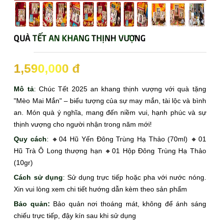
QUÀ TẾT AN KHANG THỊNH VƯỢNG
☆☆☆
1,590,000 đ
Mô tả
: Chúc Tết 2025 an khang thịnh vượng với quà tặng
"Mèo Mai Mắn" – biểu tượng của sự may mắn, tài lộc và bình
an. Món quà ý nghĩa, mang đến niềm vui, hạnh phúc và sự
thịnh vượng cho người nhận trong năm mới!
Quy cách
: 🔸04 Hũ Yến Đông Trùng Hạ Thảo (70ml) 🔸01
Hũ Trà Ô Long thượng hạn 🔸01 Hộp Đông Trùng Hạ Thảo
(10gr)
Cách sử dụng
: Sử dụng trực tiếp hoặc pha với nước nóng.
Xin vui lòng xem chi tiết hướng dẫn kèm theo sản phẩm
Bảo quản:
Bảo quản nơi thoáng mát, không để ánh sáng
chiếu trực tiếp, đậy kín sau khi sử dụng