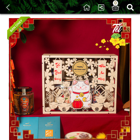
0
/
Sản phẩm
/ Quà Tết Bình Ngọ 2026
BÁN CHẠY