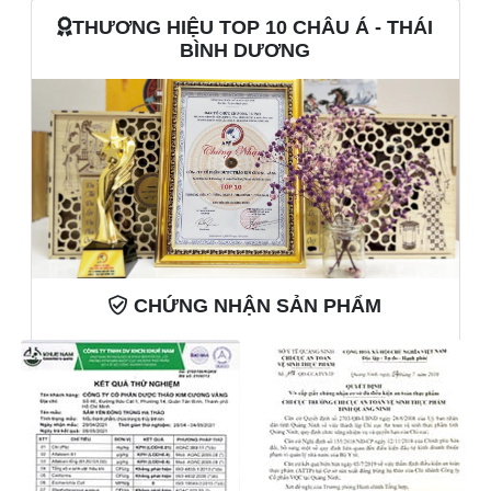
chân thành, mong muốn người nhận sẽ luôn vững
THƯƠNG HIỆU TOP 10 CHÂU Á - THÁI
vàng, thịnh vượng, và đón nhận mọi điều tốt đẹp trong
BÌNH DƯƠNG
năm mới.
🎉Thiết kế ấn tượng và ý nghĩa:
Hộp quà được thiết kế vô cùng độc đáo với họa tiết
nổi bật là chú mèo thần tài (Maneki Neko), biểu tượng
của may mắn, tài lộc trong văn hóa phương Đông.
Hình ảnh chú mèo giơ tay vẫy, kèm theo 2 câu chúc
"Tết Thịnh Vượng" và "Đón An Khang" mang ý nghĩa
cho sự thịnh vượng, bình an cho năm mới.
CHỨNG NHẬN SẢN PHẨM
Mặt trước của hộp được chạm khắc tỉ mỉ với các hoa
văn tinh xảo, hoa đào – biểu tượng của mùa xuân và
sự sinh sôi, phát triển, gắn liền với Tết truyền thống.
Sự kết hợp giữa các hình ảnh mang đến vẻ đẹp hài
hòa, trang nhã, làm nổi bật giá trị của sản phẩm.
🎉Thành phần cao cấp – Quà tặng sức khỏe