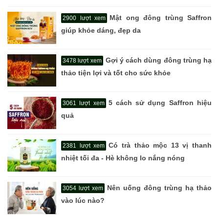
Mật ong đông trùng Saffron
2900 lượt xem
giúp khỏe dáng, đẹp da
Gợi ý cách dùng đông trùng hạ
3478 lượt xem
thảo tiện lợi và tốt cho sức khỏe
5 cách sử dụng Saffron hiệu
3061 lượt xem
quả
Có trà thảo mộc 13 vị thanh
2381 lượt xem
nhiệt tối đa - Hè không lo nắng nóng
Nên uống đông trùng hạ thảo
3054 lượt xem
vào lúc nào?