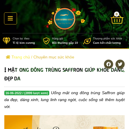
0
Chọn lọc theo
Hàng giả
Thượng
Tỉ lệ kim cương
Bồi thường gấp 10
Cam k
Trang chủ
/
Chuyên mục sức khỏe
MẬT ONG ĐÔNG TRÙNG SAFFRON GIÚP KHỎE DÁNG,
ĐẸP DA
Uống mật ong đông trùng Saffron giúp
16-06-2022 / (2899 lượt xem)
da đẹp, dáng xinh, lung linh rạng ngời, cuộc sống sẽ thêm tuyệt
vời.