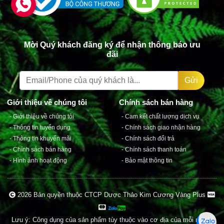
Mời Quý khách đăng ký để nhận thông báo ưu
đãi
Gửi
2026 Bản quyền thuộc CTCP Dược Thảo Kim Cương Vàng Plus
Giới thiệu về chúng tôi
Chính sách bán hàng
- Giới thiệu về chúng tôi
- Cam kết chất lượng dịch vụ
Lưu ý: Công dụng của sản phẩm tùy thuộc vào cơ địa của mỗi người