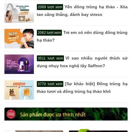
Yến đông trùng hạ thảo - Xóa
2089 lượt xem
tan căng thẳng, đánh bay stress
Trẻ em có nên dùng đông trùng
2062 lượt xem
hạ thảo?
Vì sao nhiều người thích sử
3511 lượt xem
dụng nhụy hoa nghệ tây Saffron?
[Sự khác biệt] Đông trùng hạ
3770 lượt xem
thảo tươi và đông trùng hạ thảo khô
Sản phẩm được ưa thích nhất