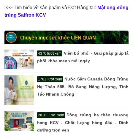
>>> Tìm hiểu về sản phẩm và Đặt Hàng tại:
Mật ong đông
trùng Saffron KCV
Chuyên mục sức khỏe LIÊN QUAN
Viên bổ phổi - Giải pháp giúp lá
4370 lượt xem
phổi khỏe mạnh mỗi ngày
Nước Sâm Canada Đông Trùng
1781 lượt xem
Hạ Thảo 555: Bổ Sung Năng Lượng, Tỉnh
Táo Nhanh Chóng
Đông trùng hạ thảo thượng
2816 lượt xem
hạng KCV - Chất lượng hàng đầu - Dinh
dưỡng trọn vẹn