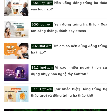
Nên uống đông trùng hạ thảo
3056 lượt xem
vào lúc nào?
Yến đông trùng hạ thảo - Xóa
2090 lượt xem
tan căng thẳng, đánh bay stress
Trẻ em có nên dùng đông trùng
2065 lượt xem
hạ thảo?
Vì sao nhiều người thích sử
3512 lượt xem
dụng nhụy hoa nghệ tây Saffron?
[Sự khác biệt] Đông trùng hạ
3771 lượt xem
thảo tươi và đông trùng hạ thảo khô