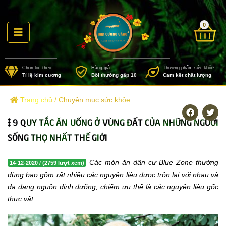
0
Chọn lọc theo
Hàng giả
Thượng
Tỉ lệ kim cương
Bồi thường gấp 10
Cam k
Trang chủ
/
Chuyên mục sức khỏe
9 QUY TẮC ĂN UỐNG Ở VÙNG ĐẤT CỦA NHỮNG NGƯỜI
SỐNG THỌ NHẤT THẾ GIỚI
Các món ăn dân cư Blue Zone thường
14-12-2020 / (2759 lượt xem)
dùng bao gồm rất nhiều các nguyên liệu được trộn lại với nhau và
đa dạng nguồn dinh dưỡng, chiếm ưu thế là các nguyên liệu gốc
thực vật.