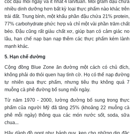
cốc đậu mỗi ngày và ít nhất 4 lần/tuần. Mỗi gram đậu chứa
nhiều dinh dưỡng hơn bất kỳ loại thực phẩm nào khác trên
trái đất. Trung bình, một khẩu phần đậu chứa 21% protein,
77% carbohydrate phức hợp và chỉ một vài phần trăm chất
béo. Đậu cũng rất giàu chất xơ, giúp bạn có cảm giác no
lâu, hạn chế nạp bạn nạp thêm các thực phẩm kém lành
mạnh khác.
5. Hạn chế đường
Cộng đồng Blue Zone ăn đường một cách có chủ đích,
không phải do thói quen hay tình cờ. Họ có thể nạp đường
tự nhiên qua thực phẩm, nhưng tiêu thụ không quá 7
muỗng cà phê đường bổ sung mỗi ngày.
Từ năm 1970 - 2000, lường đường bổ sung trong thực
phẩm của người Mỹ đã tăng 25% (khoảng 22 muỗng cà
phê mỗi ngày) thông qua các món nước sốt, soda, sữa
chua...
Hãy dành đồ ngọt như bánh quy, kẹo cho những dịp đặc