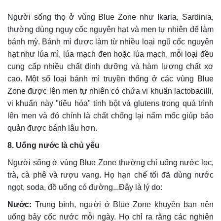
Người sống thọ ở vùng Blue Zone như Ikaria, Sardinia,
thường dùng nguy cốc nguyên hạt và men tự nhiên để làm
bánh mỳ. Bánh mì được làm từ nhiều loại ngũ cốc nguyên
hạt như lúa mì, lúa mạch đen hoặc lúa mạch, mỗi loại đều
cung cấp nhiều chất dinh dưỡng và hàm lượng chất xơ
cao. Một số loại bánh mì truyền thống ở các vùng Blue
Zone được lên men tự nhiên có chứa vi khuẩn lactobacilli,
vi khuẩn này "tiêu hóa" tinh bột và glutens trong quá trình
lên men và đó chính là chất chống lại nấm mốc giúp bảo
quản được bánh lâu hơn.
8. Uống nước là chủ yếu
Người sống ở vùng Blue Zone thường chỉ uống nước lọc,
trà, cà phê và rượu vang. Họ hạn chế tối đã dùng nước
ngọt, soda, đồ uống có đường...Đây là lý do:
Nước:
Trung bình, người ở Blue Zone khuyên bạn nên
uống bảy cốc nước mỗi ngày. Họ chỉ ra rằng các nghiên