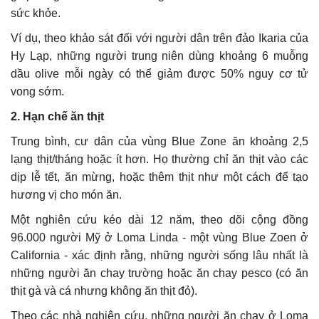
sức khỏe.
Ví dụ, theo khảo sát đối với người dân trên đảo Ikaria của
Hy Lạp, những người trung niên dùng khoảng 6 muỗng
dầu olive mỗi ngày có thể giảm được 50% nguy cơ tử
vong sớm.
2. Hạn chế ăn thịt
Trung bình, cư dân của vùng Blue Zone ăn khoảng 2,5
lạng thịt/tháng hoặc ít hơn. Họ thường chỉ ăn thịt vào các
dịp lễ tết, ăn mừng, hoặc thêm thịt như một cách để tạo
hương vị cho món ăn.
Một nghiên cứu kéo dài 12 năm, theo dõi cộng đồng
96.000 người Mỹ ở Loma Linda - một vùng Blue Zoen ở
California - xác định rằng, những người sống lâu nhất là
những người ăn chay trường hoặc ăn chay pesco (có ăn
thịt gà và cá nhưng không ăn thịt đỏ).
Theo các nhà nghiên cứu, những người ăn chay ở Loma