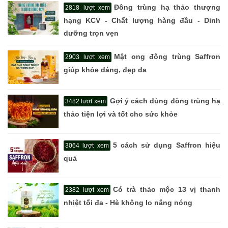
Đông trùng hạ thảo thượng
2818 lượt xem
hạng KCV - Chất lượng hàng đầu - Dinh
dưỡng trọn vẹn
Mật ong đông trùng Saffron
2903 lượt xem
giúp khỏe dáng, đẹp da
Gợi ý cách dùng đông trùng hạ
3482 lượt xem
thảo tiện lợi và tốt cho sức khỏe
5 cách sử dụng Saffron hiệu
3064 lượt xem
quả
Có trà thảo mộc 13 vị thanh
2382 lượt xem
nhiệt tối đa - Hè không lo nắng nóng