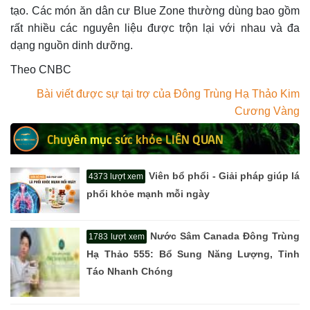
tạo. Các món ăn dân cư Blue Zone thường dùng bao gồm
rất nhiều các nguyên liệu được trộn lại với nhau và đa
dạng nguồn dinh dưỡng.
Theo CNBC
Bài viết được sự tại trợ của Đông Trùng Hạ Thảo Kim
Cương Vàng
Chuyên mục sức khỏe LIÊN QUAN
Viên bổ phổi - Giải pháp giúp lá
4373 lượt xem
phổi khỏe mạnh mỗi ngày
Nước Sâm Canada Đông Trùng
1783 lượt xem
Hạ Thảo 555: Bổ Sung Năng Lượng, Tỉnh
Táo Nhanh Chóng