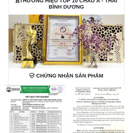
THƯƠNG HIỆU TOP 10 CHÂU Á - THÁI
thư làm sản sinh phong phú các loại vitamin, chất
BÌNH DƯƠNG
khoáng, đạm cần cho cơ thể.
- Nhóm sterois trong nấm linh chi có tác dụng giải độc
gan, bảo vệ gan ngừng tổng hợp cholesterol, trung
hòa vi rút ức chế nhiều loại vi khuẩn gây bệnh nên có
hiệu quả tốt đối với bệnh về gan mật như viêm gan,
xơ gan, gan nhiễm mỡ
Phòng chữa bệnh tiểu đường
CHỨNG NHẬN SẢN PHẨM
Nấm có chất Polysacchanride làm khôi phục tế bào
tiểu đảo tuyến tụy và từ đó thúc đẩy quá trình tiết
insulin, cải thiện cơ bản nhiều năng insulin (là nguyên
nhân chín gây ra bệnh đái đường) làm giảm đường
huyết trong máu người mắc bệnh tiểu đường.
Tác dụng với tế bào da