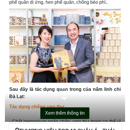
phế quản dị ứng, hen phế quản, chống béo phì..
THÔNG TIN SẢN PHẨM
CHÍNH SÁCH BÁN HÀNG
Sau đây là tác dụng quan trong của nấm linh chi
Đà Lạt:
Tác dụng chống ung thư
Xem thêm thông tin
- Chất germanium ngăn chặn ưng thư trong cơ thể vì
nó loại trừ và kìm hãm sự tăng trưởng của tế bào ung