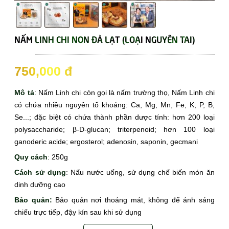
NẤM LINH CHI NON ĐÀ LẠT (LOẠI NGUYÊN TAI)
☆☆☆
750,000 đ
Mô tả
: Nấm Linh chi còn gọi là nấm trường thọ, Nấm Linh chi
có chứa nhiều nguyên tố khoáng: Ca, Mg, Mn, Fe, K, P, B,
Se...; đặc biệt có chứa thành phần dược tính: hơn 200 loại
polysaccharide; β-D-glucan; triterpenoid; hơn 100 loại
ganoderic acide; ergosterol; adenosin, saponin, gecmani
Quy cách
: 250g
Cách sử dụng
: Nấu nước uống, sử dụng chế biến món ăn
dinh dưỡng cao
Bảo quản:
Bảo quản nơi thoáng mát, không để ánh sáng
chiếu trực tiếp, đậy kín sau khi sử dụng