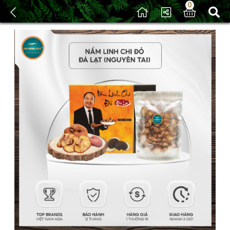
0
/
Sản phẩm
/ Tỏi đen - Nghệ Tây - Linh Chi - Trà