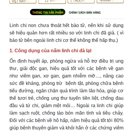
Linh chi non chưa thoát hết bào tử, nên khi sử dụng 
sẽ hiệu quản hơn rất nhiều so với linh chi đã già. ( vì 
bào tử bên ngoài linh chi cơ thể không thể hấp thụ.)
1. Công dụng của nấm linh chi đà lạt
Ổn định huyết áp, phòng ngừa và hỗ trợ điều trị ung
thư, giải độc gan, hiệu quả tốt với các bệnh về gan
như viêm gan, xơ gan, gam nhiễm mỡ…, nâng cao
sức đề kháng, phòng trừ bệnh tật, phòng chữa bệnh
tiểu đường, ngăn chặn quá trình làm lão hóa, giúp cơ
thể tươi trẻ, chống ung thư tuyến tiền liệt, chống đau
đầu và tứ chi, giảm mệt mỏi… Ngoài ra linh chi giúp
làm sạch ruột, chống táo bón mãn tính và tiêu chảy.
Đối với các bệnh về hô hấp, nấm hiệu quả tốt tới 80%
giúp bệnh thuyên giảm và khỏi hắn ở các chứng viêm