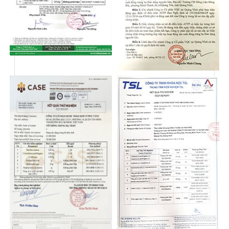
Giúp cơ thể bài tiết các độc tố trong cơ thể, có tác
dụng loại bỏ các sắc tố lạ trên da làm cho da dẻ đẹp,
hồng hào, chống các bệnh ngoài da như dị ứng, trứng
cá.
Tác dụng đối với hệ thần kinh
Làm giảm mệt mỏi, trấn tĩnh, hỗ trợ thần kinh. Giúp
thư giãn thần kinh, làm giảm ảnh hưởng của Caffeine
và làm thư giãn bắp thịt. Dùng nấm linh chi để trị
chứng đau đầu, mất ngủ, thần kinh suy nhược, stress
gây lo âu căng thẳng sẽ có hiệu quả tốt.
Tác dụng trên hệ miễn dịch
Tăng cường hoạt động của hệ thống miễn dịch và
kháng siêu vi, giúp cơ thể luôn tươi trẻ và tăng tuổi
thọ. Trong điều trị viêm gan siêu vi, nấm linh chi có
tác dụng nâng cao hoạt tính của đại thực bào và