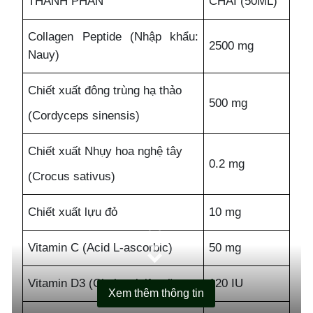
THÀNH PHẦN
CHAI (50ML)
Collagen Peptide (Nhập khẩu:
2500 mg
THÔNG TIN SẢN PHẨM
CHÍNH SÁCH BÁN HÀNG
Nauy)
Chiết xuất đông trùng hạ thảo
500 mg
(Cordyceps sinensis)
Chiết xuất Nhụy hoa nghệ tây
0.2 mg
(Crocus sativus)
Chiết xuất lựu đỏ
10 mg
Vitamin C (Acid L-ascorbic)
50 mg
Vitamin D3 (Cholecalciferol)
120 IU
Xem thêm thông tin