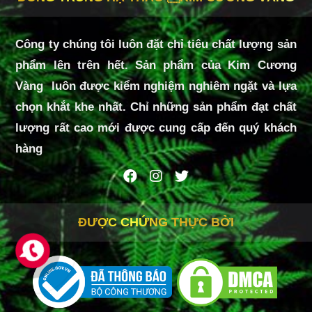
như sức đề kháng, mang đến cho bạn một sức
khỏe dồi dào, tràn đầy sinh lực.
Công ty chúng tôi luôn đặt chỉ tiêu chất lượng sản
- Collagen cá tuyết không gây béo, nóng khi sử
phẩm lên trên hết. Sản phẩm của Kim Cương
dụng lâu dài.
Vàng luôn được kiểm nghiệm nghiêm ngặt và lựa
chọn khắt khe nhất. Chỉ những sản phẩm đạt chất
lượng rất cao mới được cung cấp đến quý khách
CÔNG DỤNG NHUỴ HOA NGHỆ TÂY
hàng
- Giúp cải thiện tâm trạng
- Có đặc tính chống oxy hóa, giúp tăng đề kháng
- Giúp làm dịu các triệu chứng tiền kinh nguyệt
ĐƯỢC CHỨNG THỰC BỞI
- Thúc đẩy làn da khỏe mạnh
- Hỗ trợ chữa lành vết thương
(Theo báo Sức Khỏe và Đời Sống - Cơ quan ngôn
luận của Bộ Y Tế)