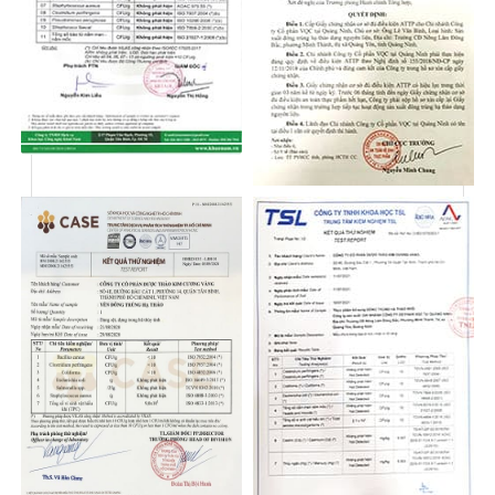
- Tăng cường chức năng sinh lý cho cả nam và nữ
-
Hỗ trợ điều trị ung thư
- Hỗ trợ chữa các bệnh suy thận, tổn thương thận
- Tăng cường hệ miễn dịch,
chống viêm nhiễm và
kháng loại các virus viêm gan B, AIDS, Lao…
- Hỗ trợ điều tiết đường huyết, kiểm soát bệnh tiểu
đường
- Hỗ trợ các bệnh liên quan tim mạch, huyết áp,
suy tim.
Bảo vệ tim mạch, giữ nhịp tim và huyết áp
ổn định, tăng cường lưu thông máu.
- Hỗ trợ trị các bệnh liên quan đến gan, sơ gan,
viêm gan
- Hỗ trợ trị các bệnh liên quan đến phổi, hô hấp,
hen suyễn, viêm phế quản