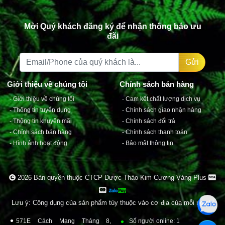
Mời Quý khách đăng ký để nhận thông báo ưu
HƯỚNG DẪN SỬ DỤNG:
đãi
- Hãy uống Đông Trùng Nhuỵ Hoa Nghệ Tây
Collagen vào bất cứ lúc nào trong ngày.
Gửi
- Nên uống vào buổi sáng trước khi ăn sáng 30
phút để nạp đầy năng lượng cho cả ngày.
- Ngon hơn khi dùng lạnh.
- Dùng 1 chai/lần, ngày có thể uống từ 1 đến 2
chai. Có thể sử dụng tăng cường trong thời gian
đầu để cải thiện sức khoẻ và làn da.
2026 Bản quyền thuộc CTCP Dược Thảo Kim Cương Vàng Plus
SẢN PHẨM ĐƯỢC SẢN XUẤT VÀ QUẢN LÝ
Giới thiệu về chúng tôi
Chính sách bán hàng
Lưu ý: Công dụng của sản phẩm tùy thuộc vào cơ địa của mỗi người
CHẤT LƯỢNG THEO TIÊU CHUẨN GMP ; ISO ;
- Giới thiệu về chúng tôi
- Cam kết chất lượng dịch vụ
FDA HOA KỲ
571E Cách Mạng Tháng 8,
Số người online: 1
- Thông tin tuyển dụng
- Chính sách giao nhận hàng