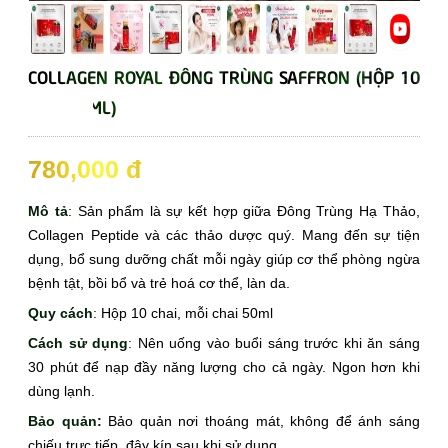
COLLAGEN ROYAL ĐÔNG TRÙNG SAFFRON (HỘP 10
CHAI 50ML)
☆☆☆☆☆
780,000 đ
Mô tả
: Sản phẩm là sự kết hợp giữa Đông Trùng Hạ Thảo,
Collagen Peptide và các thảo dược quý. Mang đến sự tiện
dụng, bổ sung dưỡng chất mỗi ngày giúp cơ thể phòng ngừa
bệnh tật, bồi bổ và trẻ hoá cơ thể, làn da.
Quy cách
: Hộp 10 chai, mỗi chai 50ml
Cách sử dụng
: Nên uống vào buổi sáng trước khi ăn sáng
30 phút để nạp đầy năng lượng cho cả ngày. Ngon hơn khi
dùng lạnh.
Bảo quản:
Bảo quản nơi thoáng mát, không để ánh sáng
chiếu trực tiếp, đậy kín sau khi sử dụng