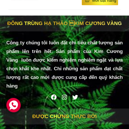
Mời đặt hàng
THÔNG TIN SẢN PHẨM
- Thể tích thực ở 20
⁰
C: 70ml/hũ, (hộp 6 hũ)
.
ĐÔNG TRÙNG HẠ THẢO KIM CƯƠNG VÀNG
- Hướng dẫn bảo quản: Nơi khô ráo, tránh ánh sáng 
trực tiếp.
Công ty chúng tôi luôn đặt chỉ tiêu chất lượng sản
- HSD: 12 tháng kể từ ngày sản xuất.
phẩm lên trên hết. Sản phẩm của Kim Cương
- NSX: Xem trên bao bì
Vàng luôn được kiểm nghiệm nghiêm ngặt và lựa
- Thông tin cảnh báo: Không sử dụng sản phẩm khi 
chọn khắt khe nhất. Chỉ những sản phẩm đạt chất
có mùi và màu sắc lạ.
lượng rất cao mới được cung cấp đến quý khách
hàng
ĐƯỢC CHỨNG THỰC BỞI