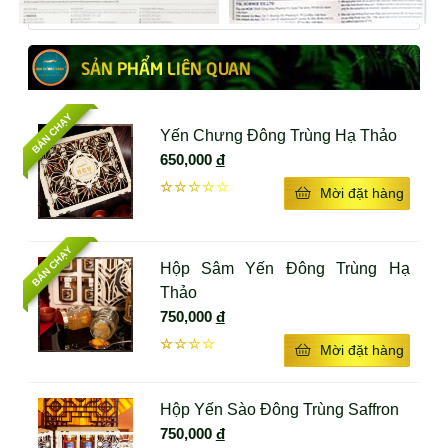
quản, không thành phần hóa học độc hại, rất an toàn
cho người dùng
SẢN PHẨM LIÊN QUAN
Đặc biệt: Chứa 15 sợi saffron trong mỗi lọ, nâng cao
dinh dưỡng cho người sử dụng.
BÁN CHẠY
Yến Chưng Đông Trùng Hạ Thảo
650,000
đ
☆☆☆☆☆
Mời đặt hàng
BÁN CHẠY
Hộp Sâm Yến Đông Trùng Hạ
Thảo
750,000
đ
☆☆☆☆
Mời đặt hàng
ĐỐI TƯỢNG NÊN SỬ DỤNG YẾN ĐÔNG TRÙNG 
Hộp Yến Sào Đông Trùng Saffron
HẠ THẢO SAFFRON
750,000
đ