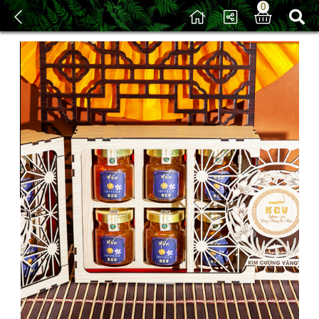
0
/
Sản phẩm
/ Yến Sào Đông Trùng