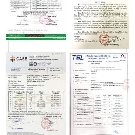
ĐIỂM ĐẶC BIỆT CỦA YẾN ĐÔNG TRÙNG HẠ
THẢO SAFFRON KCV
Với thành phần được tuyển chọn đặc biệt từ chất
lượng đến nguồn gốc xuất xứ, Yến Đông Trùng Hạ
Thảo Saffron KCV tự tin là sản phẩm chất lượng - an
toàn - uy tín trên thị trường hiện nay.
Yến Sào KCV chọn là loại yến chất lượng, không
chứa lẫn tạp chất, sợi dày, hương thơm nhẹ,...
Đông Trùng Hạ Thảo tinh hoa với hàm lượng hoạt 
chất cao vượt trội trên thị trường, đạt chứng nhận ISO 
22000
Saffron cao cấp được nhập khẩu chính ngạch từ Iran
Có hàm lượng dưỡng chất (Crocin) cao gấp đôi 
saffron thông thường (> 270).
Sản xuất theo công nghệ tiệt trùng, không chất bảo